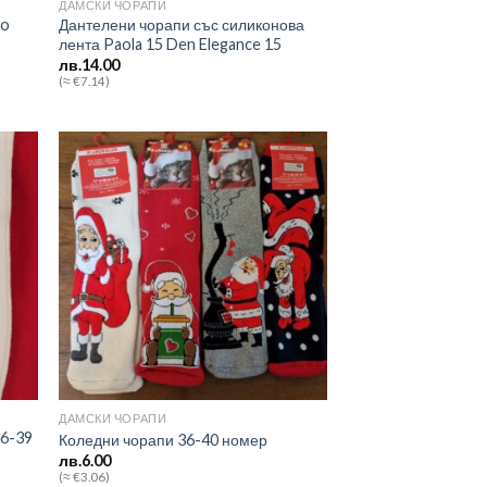
ДАМСКИ ЧОРАПИ
to
Дантелени чорапи със силиконова
лента Paola 15 Den Elegance 15
лв.
14.00
(≈ €7.14)
 to
Add to
list
wishlist
ДАМСКИ ЧОРАПИ
36-39
Коледни чорапи 36-40 номер
лв.
6.00
(≈ €3.06)