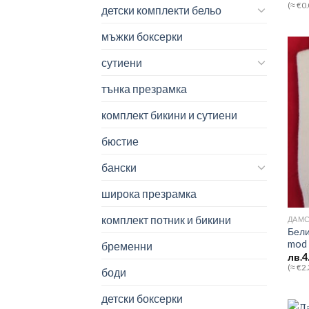
(≈ €0
детски комплекти бельо
мъжки боксерки
сутиени
тънка презрамка
комплект бикини и сутиени
бюстие
бански
широка презрамка
комплект потник и бикини
ДАМС
Бели
mod 
бременни
лв.
4
(≈ €2
боди
детски боксерки