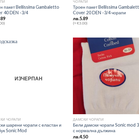
АПИ
ЧОРАПИ
н пакет Bellissima Gambaletto
Троен пакет Bellissima Gambalet
r 40 DEN -3/4
Cover 20 DEN -3/4 чорапи
.89
лв.
5.89
.00)
(≈ €3.00)
Add to
Add
wishlist
wish
ИЗЧЕРПАН
КИ ЧОРАПИ
ДАМСКИ ЧОРАПИ
ки шарени чорапи с еластан и
Бели дамски чорапи Sonic mod 
ук Sonic Mod
с нормална дължина
лв.
4.50