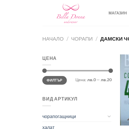
Skip
to
МАГАЗИН
content
НАЧАЛО
/
ЧОРАПИ
/
ДАМСКИ Ч
ЦЕНА
Минимална
Максимална
Цена:
лв.0
—
лв.20
ФИЛТЪР
цена
цена
ВИД АРТИКУЛ
чорапогащници
халат