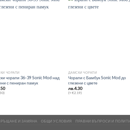
Add to
Add
wishlist
wish
КИ ЧОРАПИ
ДАМСКИ ЧОРАПИ
ки чорапи 36-39 Sonic Mod над
Чорапи с Бамбук Sonic Mod до
ени с пениран памук
глезени с цвете
.50
лв.
4.30
.30)
(≈ €2.19)
ВРЪЩАНЕ И ЗАМЯНА
ОБЩИ УСЛОВИЯ
ПРАВНИ ВЪПРОСИ И ПОЛИТ