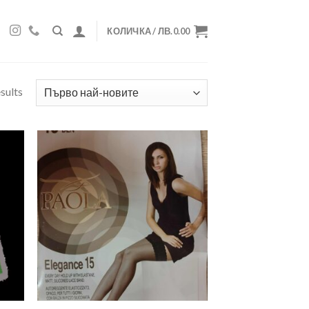
КОЛИЧКА /
ЛВ.
0.00
sults
 to
Add to
list
wishlist