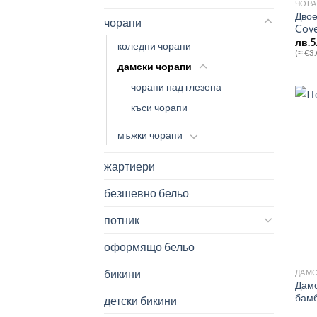
ЧОР
Двое
чорапи
Cove
лв.
5
коледни чорапи
(≈ €3
дамски чорапи
чорапи над глезена
къси чорапи
мъжки чорапи
жартиери
безшевно бельо
потник
оформящо бельо
бикини
ДАМС
Дамс
бамб
детски бикини