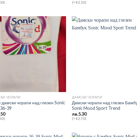
.00)
(≈ €2.30)
Add to
Add
wishlist
wish
КИ ЧОРАПИ
ДАМСКИ ЧОРАПИ
 дамски чорапи над глезен Sonic
Дамски чорапи над глезен Бамб
36-39
Sonic Mood Sport Trend
.50
лв.
5.30
.30)
(≈ €2.70)