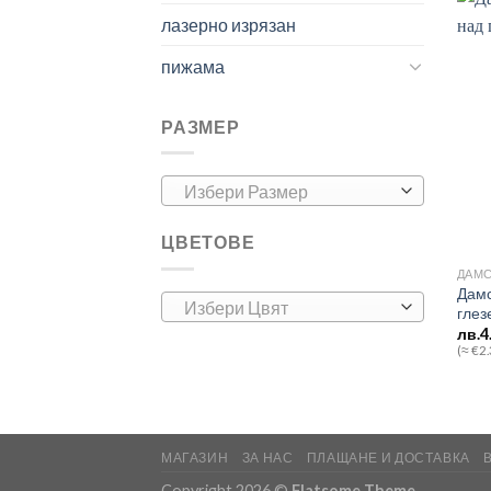
лазерно изрязан
пижама
РАЗМЕР
Избери Размер
ЦВЕТОВЕ
ДАМС
Дамс
Избери Цвят
глез
лв.
4
(≈ €2
МАГАЗИН
ЗА НАС
ПЛАЩАНЕ И ДОСТАВКА
Copyright 2026 ©
Flatsome Theme