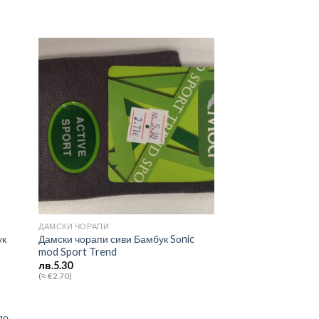
 to
Add to
list
wishlist
ДАМСКИ ЧОРАПИ
ук
Дамски чорапи сиви Бамбук Sоnic
mod Sport Trend
лв.
5.30
(≈ €2.70)