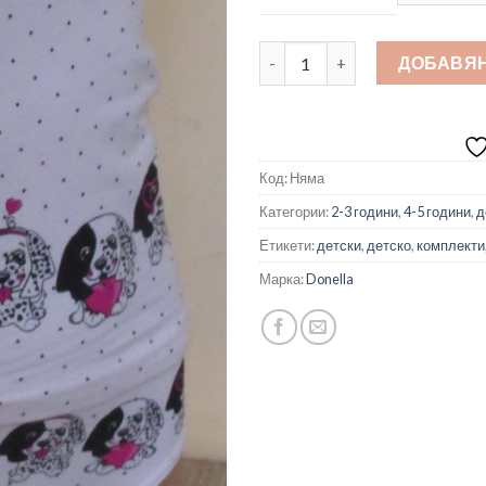
количество за Детски компле
ДОБАВЯН
Код:
Няма
Категории:
2-3 години
,
4-5 години
,
д
Етикети:
детски
,
детско
,
комплекти
Марка:
Donella