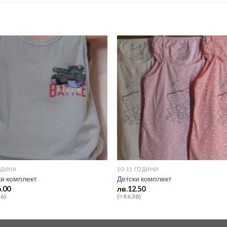
Add to
Add
wishlist
wishl
ОДИНА
10-11 ГОДИНИ
ки комплект
Детски комплект
6.00
лв.
12.50
16)
(≈ €6.38)