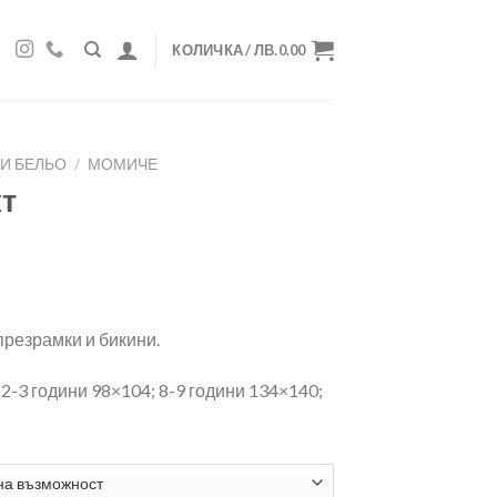
КОЛИЧКА /
ЛВ.
0.00
И БЕЛЬО
/
МОМИЧЕ
кт
презрамки и бикини.
 2-3 години 98×104; 8-9 години 134×140;