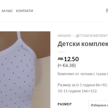
ЗА НАС
КОНТАКТИ
НАЧАЛО
/
ДЕТСКИ КОМПЛЕКТ
Детски компле
Add to
12.50
лв.
wishlist
(≈ €6.38)
Комплект от потник с тънки 
Размер за 0-1 година 86×92;
10-11 години 146×152.
РАЗМЕР