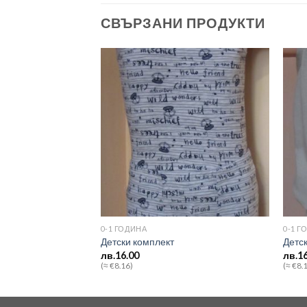
СВЪРЗАНИ ПРОДУКТИ
Add to
Add to
wishlist
wishlist
0-1 ГОДИНА
0-1 Г
Детски комплект
Детс
лв.
16.00
лв.
1
(≈ €8.16)
(≈ €8.