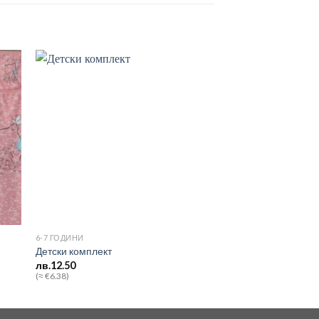
 to
Add to
ist
wishlist
6-7 ГОДИНИ
Детски комплект
лв.
12.50
(≈ €6.38)