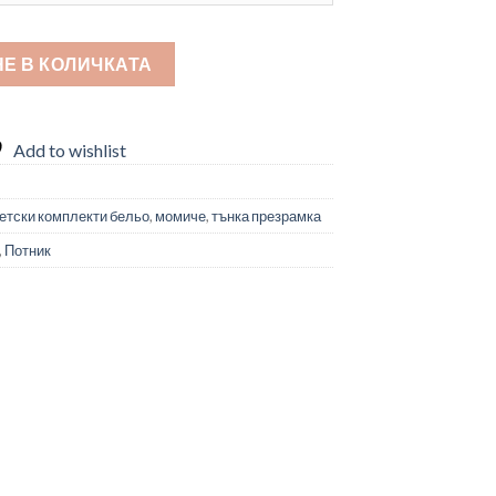
кт
Е В КОЛИЧКАТА
Add to wishlist
етски комплекти бельо
,
момиче
,
тънка презрамка
,
Потник