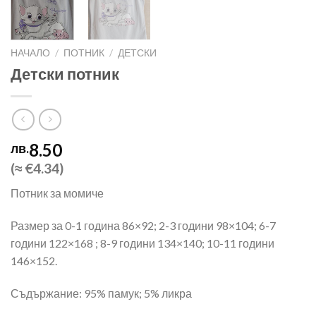
НАЧАЛО
/
ПОТНИК
/
ДЕТСКИ
Детски потник
8.50
лв.
(≈ €4.34)
Потник за момиче
Размер за 0-1 година 86×92; 2-3 години 98×104; 6-7
години 122×168 ; 8-9 години 134×140; 10-11 години
146×152.
Съдържание: 95% памук; 5% ликра