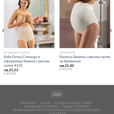
Add to
Add to
wishlist
wishlist
БЕЗШЕВНО БЕЛЬО
БРЕМЕННИ
Bella Donna Стягащи и
Bamboo Бикини с висока талия
оформящи бикини с висока
за бременни
талия 4103
лв.
25.00
(≈ €12.75)
лв.
25.23
(≈ €12.87)
МАГАЗИН
ЗА НАС
ПЛАЩАНЕ И ДОСТАВКА
ВРЪЩАНЕ И ЗАМЯНА
ОБЩИ УСЛОВИЯ
ПРАВНИ ВЪПРОСИ И ПОЛИТИКА НА ПОВЕРИТЕЛНОСТ
КОНТАКТИ