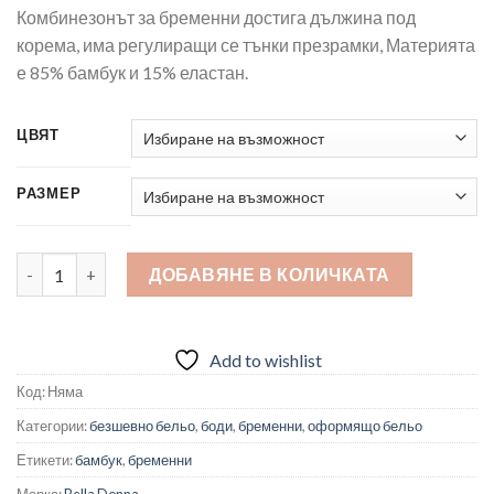
Комбинезонът за бременни достига дължина под
корема, има регулиращи се тънки презрамки, Материята
е 85% бамбук и 15% еластан.
ЦВЯТ
РАЗМЕР
количество за Bella Donna 4511 Комбинезон за бременни
ДОБАВЯНЕ В КОЛИЧКАТА
Add to wishlist
Код:
Няма
Категории:
безшевно бельо
,
боди
,
бременни
,
оформящо бельо
Етикети:
бамбук
,
бременни