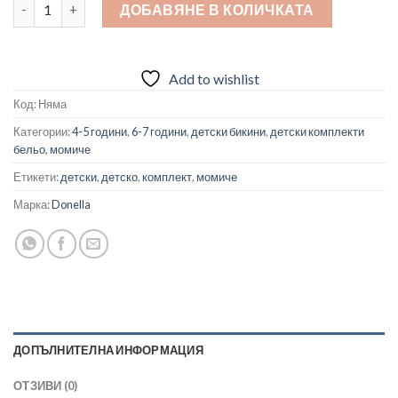
количество за Комплект потник и бикини за момиче
ДОБАВЯНЕ В КОЛИЧКАТА
Add to wishlist
Код:
Няма
Категории:
4-5 години
,
6-7 години
,
детски бикини
,
детски комплекти
бельо
,
момиче
Етикети:
детски
,
детско
,
комплект
,
момиче
Марка:
Donella
ДОПЪЛНИТЕЛНА ИНФОРМАЦИЯ
ОТЗИВИ (0)