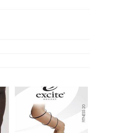
 to
Add to
ist
wishlist