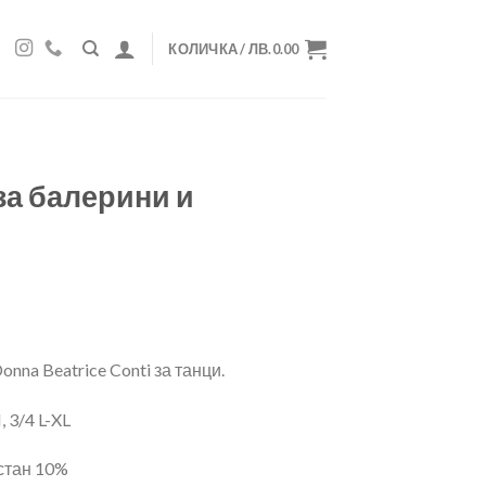
КОЛИЧКА /
ЛВ.
0.00
а балерини и
na Beatrice Conti за танци.
, 3/4 L-XL
стан 10%