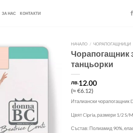
ЗА НАС
КОНТАКТИ
НАЧАЛО
/
ЧОРАПОГАЩНИЦИ
Чорапогащник з
танцьорки
Add to
wishlist
12.00
лв.
(≈ €6.12)
Италиански чорапогащник Don
Цвят Cipria, размери 1/2 S/M
Състав: Полиамид 90%, ела