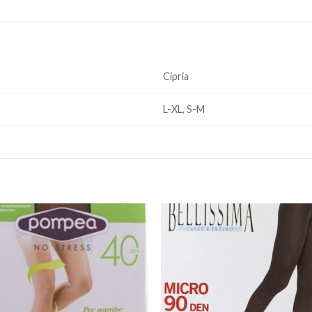
Cipria
L-XL, S-M
Add to
Add
wishlist
wishl