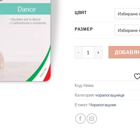
ЦВЯТ
РАЗМЕР
количество за Чорапогащник 
ДОБАВЯН
Код:
Няма
Категория:
чорапогащници
Етикет:
Чорапогащник